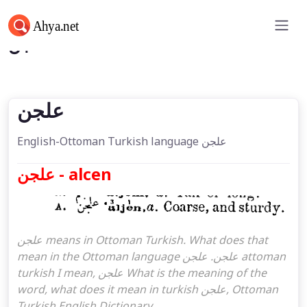
علجن
علجن
English-Ottoman Turkish language علجن
علجن - alcen
علجن means in Ottoman Turkish. What does that
mean in the Ottoman language علجن. علجن attoman
turkish I mean, علجن What is the meaning of the
word, what does it mean in turkish علجن, Ottoman
Turkish English Dictionary