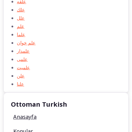
علقه
علك
علل
علم
علما
علم خوان
علمدار
علمی
علميت
علن
علنا
Ottoman Turkish
Anasayfa
Konular