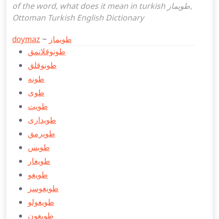
of the word, what does it mean in turkish طویماز,
Ottoman Turkish English Dictionary
doymaz
~
طویماز
طونوقلانمق
طونوقلق
طونه
طوی
طویت
طویداری
طویرمق
طویس
طویغار
طویغو
طويغوسز
طویغولو
طویغون