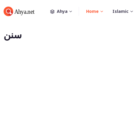
Ahya
Home
Islamic
سنن