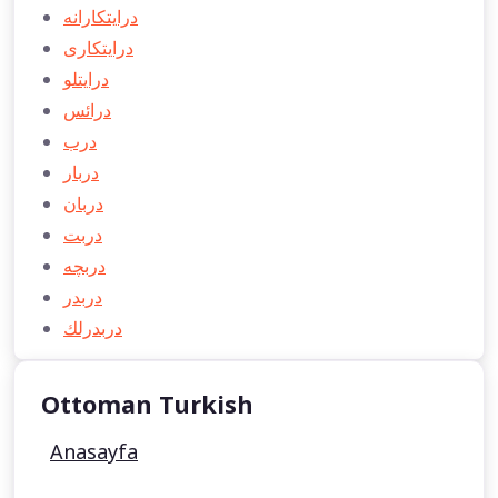
درايتكارانه
درايتكاری
درايتلو
درائس
درب
دربار
دربان
دربت
دربچه
دربدر
دربدرلك
Ottoman Turkish
Anasayfa