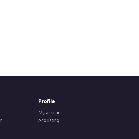
Profile
My account
on
Add listing