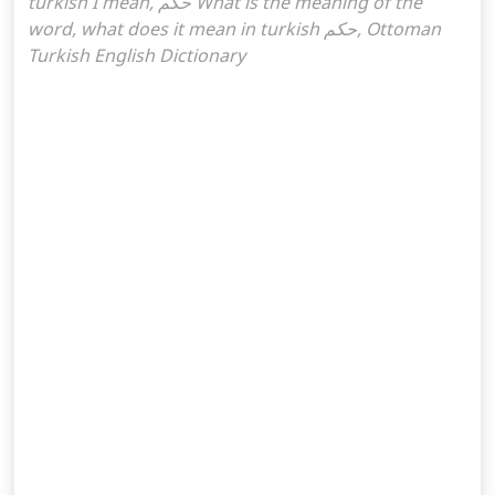
turkish I mean, حكم What is the meaning of the
word, what does it mean in turkish حكم, Ottoman
Turkish English Dictionary