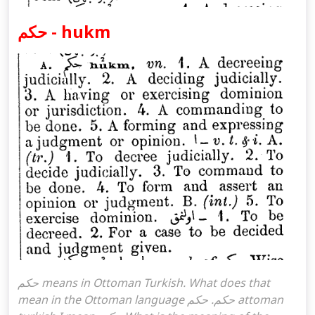
حكم - hukm
حكم means in Ottoman Turkish. What does that
mean in the Ottoman language حكم. حكم attoman