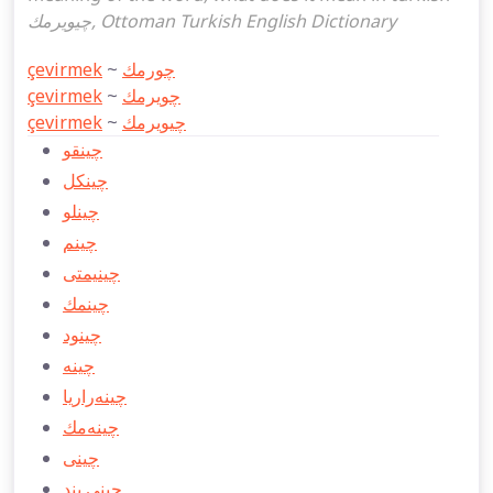
چيويرمك, Ottoman Turkish English Dictionary
çevirmek
~
چورمك
çevirmek
~
چویرمك
çevirmek
~
چيويرمك
چينقو
چينكل
چينلو
چينم
چينیمتی
چينمك
چينود
چينه
چينه‌راریا
چينه‌مك
چينی
چينی بند