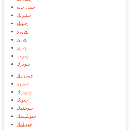
چينی خانه
چينيزلك
چينیلو
چيوره
چيوغا
چيوی
چيويت
چيويرك
چيويرمك
چيويره
چيويریك
چيويك
چيويلتمك
چيويلشمك
چيويلمك