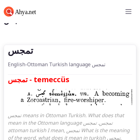
تمجس
تمجس
English-Ottoman Turkish language تمجس
تمجس - temeccüs
تمجس means in Ottoman Turkish. What does that
mean in the Ottoman language تمجس. تمجس
attoman turkish I mean, تمجس What is the meaning
of the word, what does it mean in turkish تمجس,