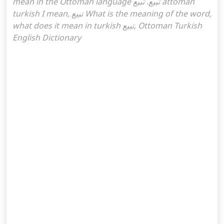
mean in the Ottoman language تبیع. تبیع attoman
turkish I mean, تبیع What is the meaning of the word,
what does it mean in turkish تبیع, Ottoman Turkish
English Dictionary