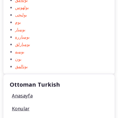
بوله‌مق
بولهوس
بولیجی
بوم
بومبار
بومبارره
بومبارلق
بومبه
بون
بونالمق
Ottoman Turkish
Anasayfa
Konular