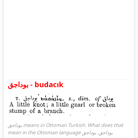
بوداجق - budacık
بوداجق means in Ottoman Turkish. What does that
mean in the Ottoman language بوداجق. بوداجق