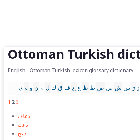
Ottoman Turkish dic
English - Ottoman Turkish lexicon glossary dictionary
ز
ژ
س
ش
ص
ض
ط
ظ
ع
غ
ف
ق
ك
ل
م
ن
و
ه
ى
1
2
3
ذعاف
ذعت
ذعج