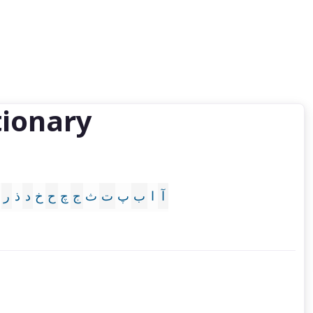
tionary
آ
ا
ب
پ
ت
ث
ج
چ
ح
خ
د
ذ
ر