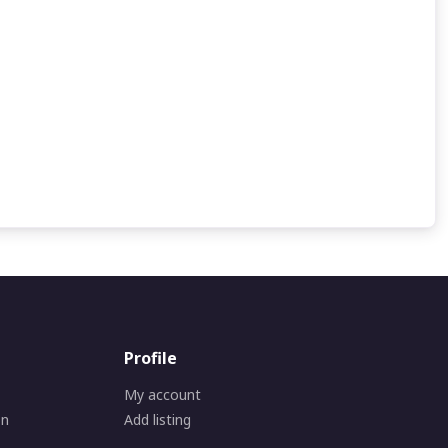
Profile
My account
on
Add listing