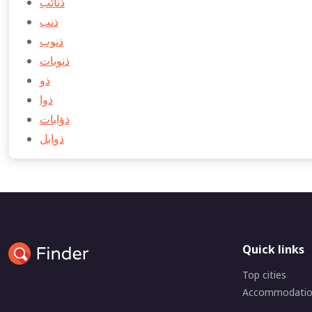
ذنائب
ذنب
ذنوب
ذنوبات
ذو
ذوا
ذؤابات
ذوابل
Quick links
Top cities
Accommodati